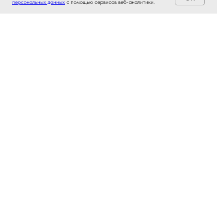
персональных данных
с помощью сервисов веб-аналитики.
Ваш проводник в мире
интеллектуальной собственности.
ТОВАРНЫЕ
ЗНАКИ